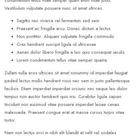
condimentum tellus vitae semper quam enim vitae justo.
Vestibulum vulputate posuere nunc sit amet ultrices.
Sagittis nec viverra vel fermentum sed sem
Praesent ac fringilla arcu. Donec dictum a lectus
Non porttitor. Aliquam vulputate fringilla commodo
Cras hendrerit suscipit ligula id ultricesae
Aenas dolor libero fringilla a leo quis consequat iaculis
Lorem condimentum tellus vitae semper quame
Zullam nulla eros ultricies sit amet nonummy id imperdiet feugiat
peded lectus mollis hendrerit risus nec sem in justo pellentesque
facilisis. Etiam imperdiet imperdiet orciunc nec neque leo dolor
tempus non auctor hendrerit quis nisi. Curabitur ligula sapien
tincidunt non euismod vitae posuere imperdiet leoae cenas
malesuada. Praesent congue erat at massa cursus turpis vitae
tortor.
Nam non lectus orci in nibh elit blandit et velit vel sodales