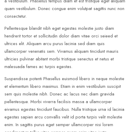
a vestibulum. Phasellus tempus diam et est tristique eget aliquam
quam vestibulum. Donec congue enim volutpat sagittis nunc non
consectetur.
Pellentesque blandit nibh eget egestas molestie justo diam
hendrerit tortor et sollicitudin dolor diam vitae orci seieed et
ultrices elit. Aliquam arcu purus lacinia sed diam quis
ullamcorper venenatis sem. Vivamus aliquam tincidunt mauris
ultricies pulvinar abitant morbi tristique senectus et netus et
malesuada fames ac turpis egestas.
Suspendisse potenti Phasellus euismod libero in neque molestie
et elementum libero maximus. Etiam in enim vestibulum suscipit
sem quis molestie nibh. Donec ac lacus nec diam gravida
pellentesque. Morbi viverra facilisis massa a ullamcorper
eivamus egestas tincidunt faucibus. Nulla tristique urna id lacinia
egestas sapien arcu convallis velit id porta turpis velit molestie
enim. In sagittis purus eget semper ullamcorper nisi lorem